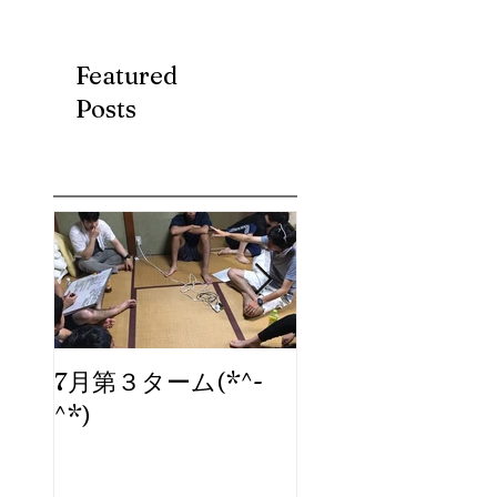
Featured
Posts
7月第３ターム(*^-
ブログ、始めま
^*)
た。