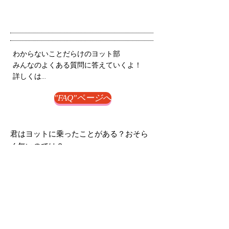
わからないことだらけのヨット部
みんなのよくある質問に答えていくよ！
詳しくは...
"FAQ"ページへ
君はヨットに乗ったことがある？おそら
く無いのでは？
「試乗会」
これが人生でヨットに乗
る最後の機会かもしれません！！
絶対に一度は乗りに来て
欲しい！！