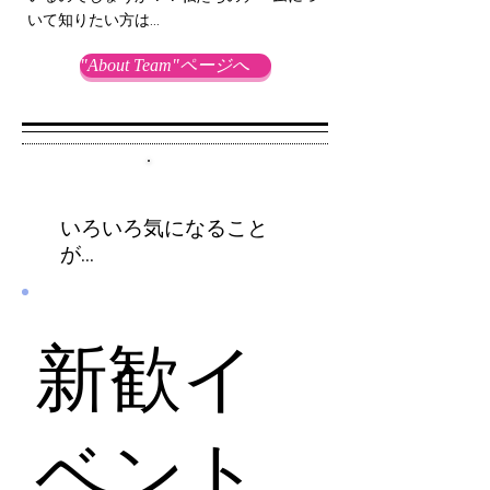
いて知りたい方は...
"About Team"ページへ
3
いろいろ気になる
こと
が...
新歓イ
ベント