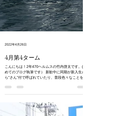
2022年4月26日
4月第4ターム
こんにちは！2年470ヘルムスの竹内啓太です。(初
めてのブログ執筆です） 新歓中に同期が新入生か
ら"さん"付で呼ばれていたり、普段色々なことを教
えてもらっている立場の僕たちが新入生に陸練指
導をしていたりするところを見ると、そろそろ後
輩ができるのか～と感慨深く思う一方、気を引...