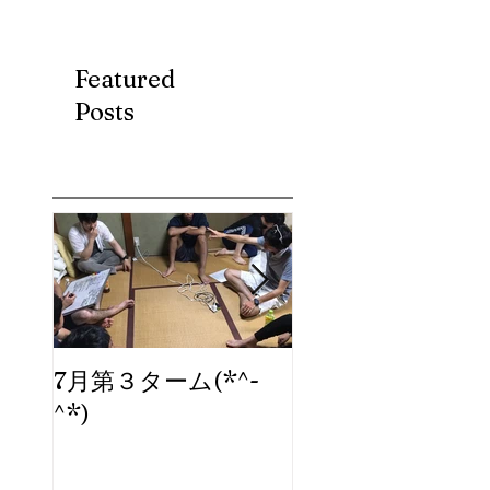
Featured
Posts
7月第３ターム(*^-
ブログ、始めま
^*)
た。