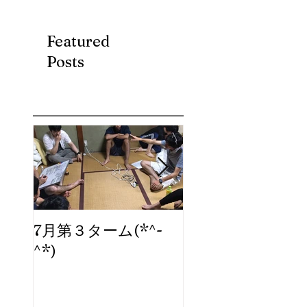
Featured
Posts
7月第３ターム(*^-
ブログ、始めま
^*)
た。