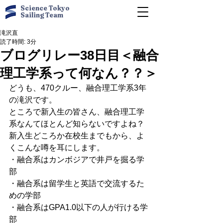
Science Tokyo
Sailing Team
滝沢直
読了時間: 3分
ブログリレー38日目＜融合
理工学系って何なん？？＞
どうも、470クルー、融合理工学系3年
の滝沢です。
ところで新入生の皆さん、融合理工学
系なんてほとんど知らないですよね？
新入生どころか在校生までもから、よ
くこんな噂を耳にします。
・融合系はカンボジアで井戸を掘る学
部
・融合系は留学生と英語で交流するた
めの学部
・融合系はGPA1.0以下の人が行ける学
部