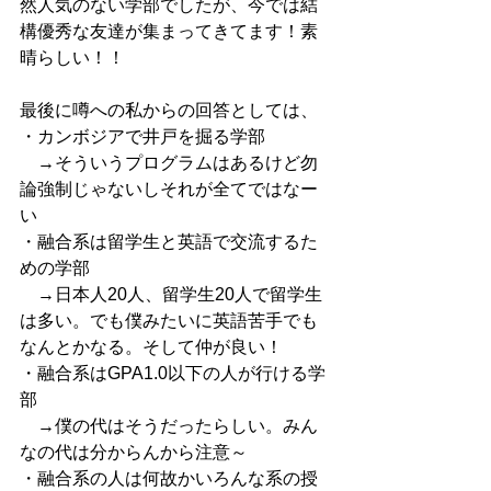
然人気のない学部でしたが、今では結
構優秀な友達が集まってきてます！素
晴らしい！！
最後に噂への私からの回答としては、
・カンボジアで井戸を掘る学部
　→そういうプログラムはあるけど勿
論強制じゃないしそれが全てではなー
い
・融合系は留学生と英語で交流するた
めの学部
　→日本人20人、留学生20人で留学生
は多い。でも僕みたいに英語苦手でも
なんとかなる。そして仲が良い！
・融合系はGPA1.0以下の人が行ける学
部
　→僕の代はそうだったらしい。みん
なの代は分からんから注意～
・融合系の人は何故かいろんな系の授