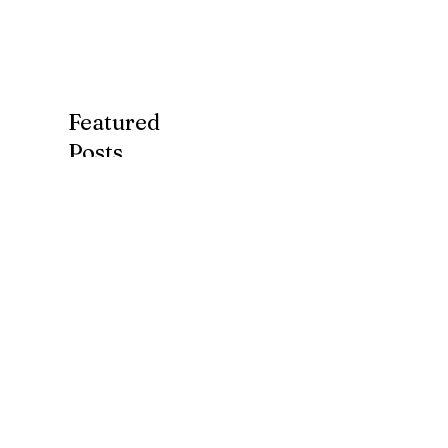
Featured
Posts
7月第３ターム(*^-
ブログ、始めま
^*)
た。