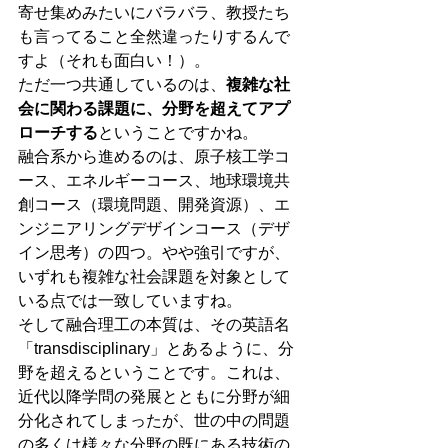
寄せ集めみたいにバラバラ、教授たち
も言ってること全然違ったりするんで
すよ（それも面白い！）。
ただ一つ共通しているのは、
複雑な社
会に関わる課題に、分野を超えてアプ
ローチする
ということですかね。
融合系から進めるのは、原子核工学コ
ース、エネルギーコース、地球環境共
創コース（環境問題、開発資源）、エ
ンジニアリングデザインコース（デザ
イン思考）の四つ。やや強引ですが、
いずれも複雑な社会課題を対象として
いる点では一致していますね。
そして融合理工の本質は、その英語名
「transdisciplinary」とあるように、分
野を超えるということです。これは、
近代以降学問の発展とともに分野が細
分化されてしまったが、世の中の問題
の多くは様々な分野の既にある技術の