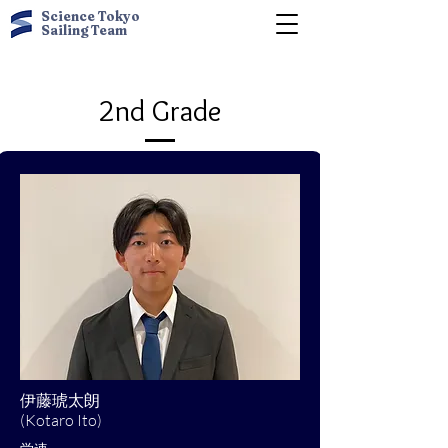
Science Tokyo
Sailing Team
2nd Grade
伊藤琥太朗
(Kotaro Ito)