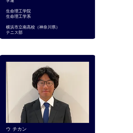
学連
生命理工学院
生命理工学系
横浜市立南高校（神奈川県）​
テニス部
ウ チカン