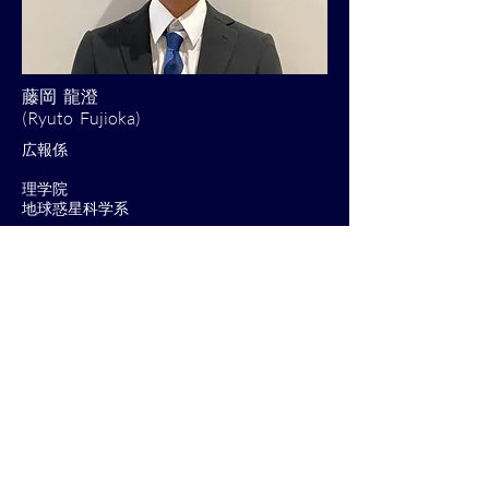
藤岡 龍澄
(Ryuto Fujioka)
​広報係
​理学院
​地球惑星科学系
​桐光学園高校（神奈川県）
​硬式テニス部