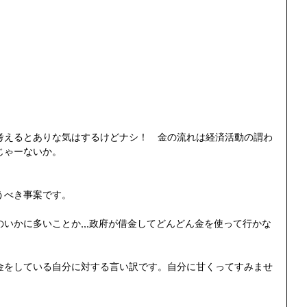
考えるとありな気はするけどナシ！　金の流れは経済活動の謂わ
じゃーないか。
うべき事案です。
いかに多いことか,,,政府が借金してどんどん金を使って行かな
金をしている自分に対する言い訳です。自分に甘くってすみませ