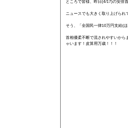
ところで皆様、昨日(4/17)の安
ニュースでも大きく取り上げられ
そう、「全国民一律10万円支給(ほ
首相優柔不断で流されやすいからま
ゃいます！皮算用万歳！！！