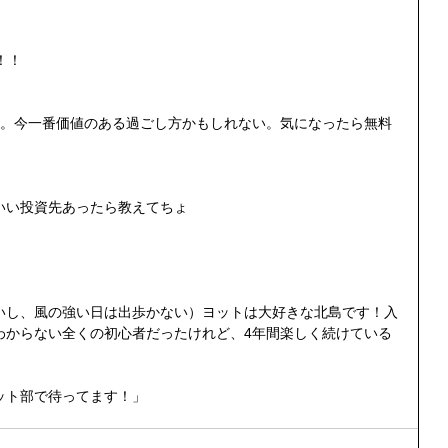
！！
る。今一番価値のある過ごし方かもしれない。気になったら無料
いい投資先あったら教えてちょ
いし、風の強い日は出歩かない）ヨットは大好きな北島です！入
わからない全くの初心者だったけれど、4年間楽しく続けている
ット部で待ってます！」