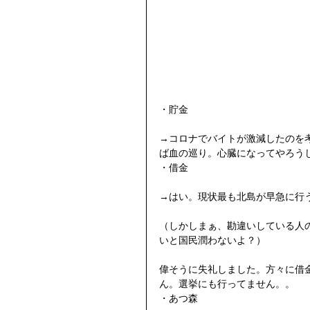
・貯金
→コロナでバイトが激減したのを
ば血の巡り。心臓になってやろう
・借金
→はい。現状最も北島が早急に行
（しかしまぁ、勘違いしている人の
いと国民潤わないよ？）
偉そうに失礼しました。方々に借
ん。選挙にも行ってません。。
・あつ森