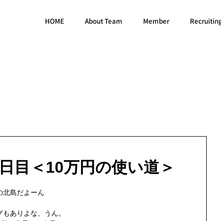
HOME
About Team
Member
Recruitin
8日目＜10万円の使い道＞
の北島だよーん
グもありよな、うん。