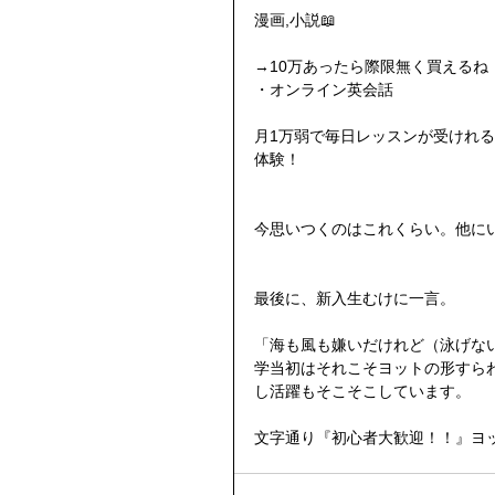
漫画,小説📖
→10万あったら際限無く買えるね
・オンライン英会話
月1万弱で毎日レッスンが受けれ
体験！
今思いつくのはこれくらい。他に
最後に、新入生むけに一言。
「海も風も嫌いだけれど（泳げな
学当初はそれこそヨットの形すら
し活躍もそこそこしています。
文字通り『初心者大歓迎！！』ヨ