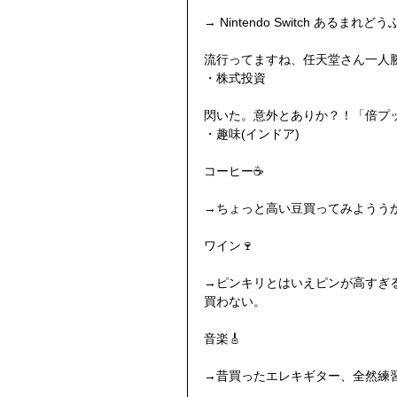
→ Nintendo Switch あるまれど
流行ってますね、任天堂さん一人
・株式投資
閃いた。意外とありか？！「倍プッ
・趣味(インドア)
コーヒー☕️　
→ちょっと高い豆買ってみようう
ワイン🍷
→ピンキリとはいえピンが高すぎ
買わない。
音楽🎸
→昔買ったエレキギター、全然練