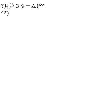
7月第３ターム(*^-
ブログ、始めまし
^*)
た。