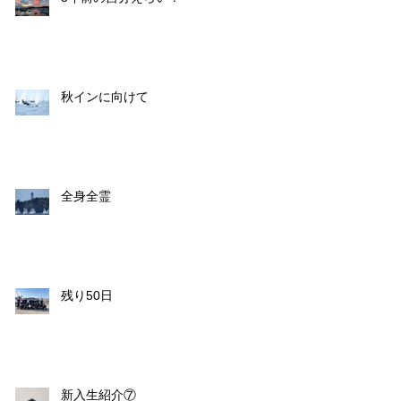
秋インに向けて
全身全霊
残り50日
新入生紹介⑦