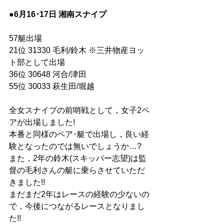
●6月16･17日 湘南スナイプ
57艇出場
21位 31330 毛利/鈴木 ※三井物産ヨッ
ト部として出場
36位 30648 河合/津田
55位 30033 萩生田/堀越
全女スナイプの前哨戦として，女子2ペ
アが出場しました!
本番と同様のペア･艇で出場し，良い経
験となったのでは無いでしょうか…?
また，2年の鈴木(スキッパー志望)は監
督の毛利さんの艇に乗らさせていただ
きました!!
まだまだ2年はレースの経験の少ないの
で，今後につながるレースとなりまし
た!!