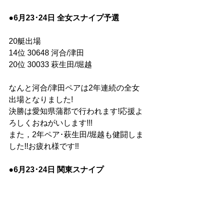
●6月23･24日 全女スナイプ予選
20艇出場
14位 30648 河合/津田
20位 30033 萩生田/堀越
なんと河合/津田ペアは2年連続の全女
出場となりました!
決勝は愛知県蒲郡で行われます!応援よ
ろしくおねがいします!!!
また，2年ペア･萩生田/堀越も健闘しま
した!!お疲れ様です!!
●6月23･24日 関東スナイプ