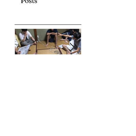
Posts
7月第３ターム(*^-
ブログ、始めま
^*)
た。