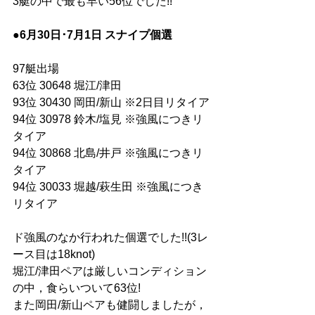
3艇の中で最も早い56位でした!!
●6月30日･7月1日 スナイプ個選
97艇出場
63位 30648 堀江/津田
93位 30430 岡田/新山 ※2日目リタイア
94位 30978 鈴木/塩見 ※強風につきリ
タイア
94位 30868 北島/井戸 ※強風につきリ
タイア
94位 30033 堀越/萩生田 ※強風につき
リタイア
ド強風のなか行われた個選でした!!(3レ
ース目は18knot)
堀江/津田ペアは厳しいコンディション
の中，食らいついて63位!
また岡田/新山ペアも健闘しましたが，