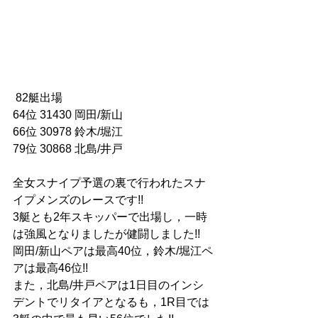
 82艇出場
64位 31430 岡田/新山
66位 30978 鈴木/堀江
79位 30868 北島/井戸
全女スナイプ予選の裏で行われたスナ
イプメンズのレースです!!
3艇とも2年スキッパーで出場し，一時
は強風となりましたが健闘しました!!
岡田/新山ペアは最高40位，鈴木/堀江ペ
アは最高46位!!
また，北島/井戸ペアは1日目のインシ
デントでリタイアとなるも，1R目では