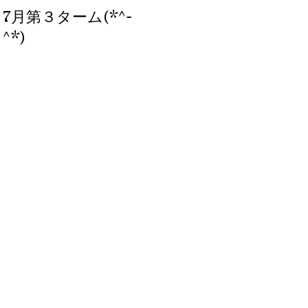
7月第３ターム(*^-
ブログ、始めまし
^*)
た。