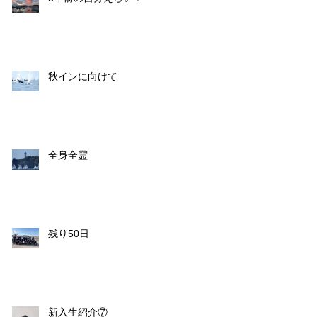
秋インに向けて
全身全霊
残り50日
新入生紹介⑦