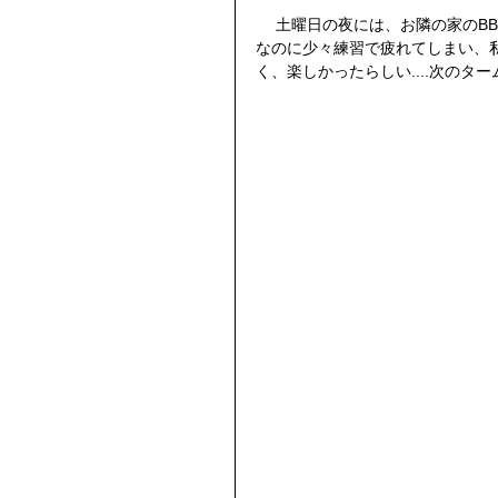
 　土曜日の夜には、お隣の家のBBQに招待していただき、1,2年生何名かがお邪魔しました。脳筋
なのに少々練習で疲れてしまい、
く、楽しかったらしい....次の