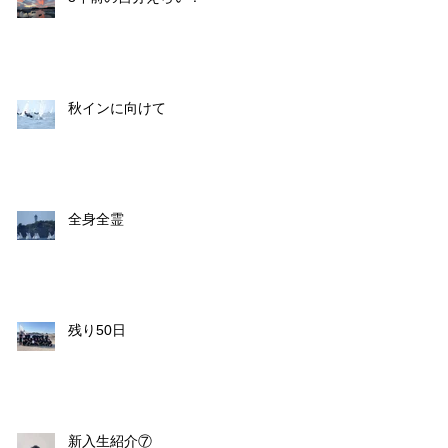
秋インに向けて
全身全霊
残り50日
新入生紹介⑦