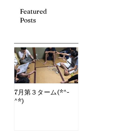
Featured
Posts
7月第３ターム(*^-
ブログ、始めま
^*)
た。