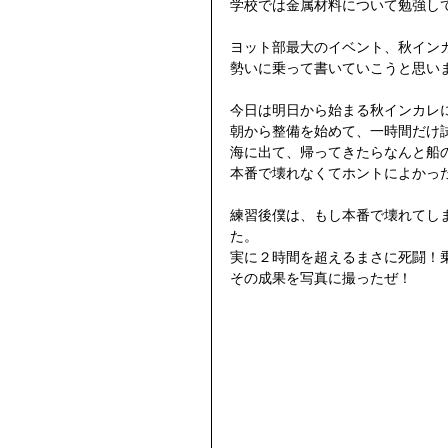
学校では金属材料について勉強して
ヨット部最大のイベント、秋イン
勢いに乗って書いていこうと思いま
今日は明日から始まる秋インカレ
朝から整備を始めて、一時間だけ
海に出て、帰ってきたらなんと船
本番で壊れなくてホントによかっ
練習後僕は、もし本番で壊れてし
た。 
実に２時間を超えるまさに死闘！
その成果を写真に撮ったぜ！ 