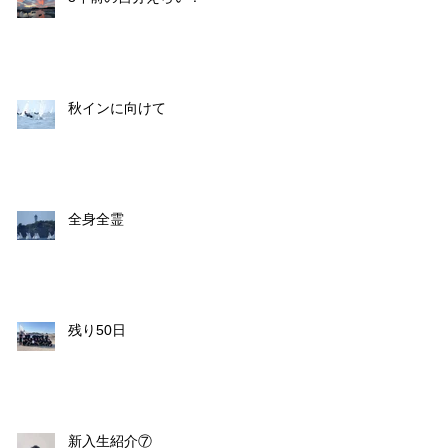
秋インに向けて
全身全霊
残り50日
新入生紹介⑦