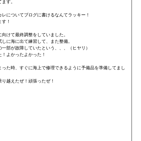
ます。 
カレについてブログに書けるなんてラッキー！ 
す！ 
に向けて最終調整をしていました。 
試しに海に出て練習して、また整備。 
の一部が故障していたという、、、（ヒヤリ） 
た！よかったよかった！ 
まった時、すぐに海上で修理できるように予備品を準備してまし
乗り越えたぜ！頑張ったぜ！ 