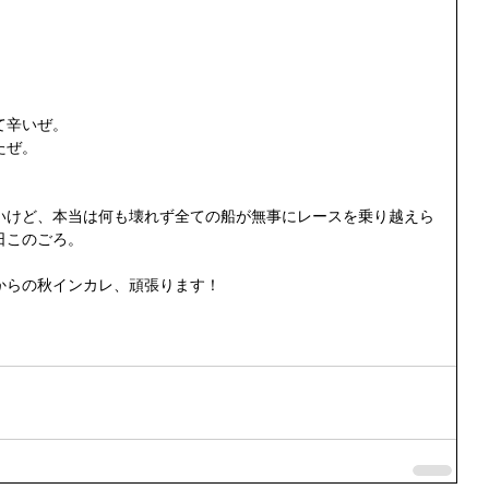
辛いぜ。 
ぜ。 
いけど、本当は何も壊れず全ての船が無事にレースを乗り越えら
このごろ。 
からの秋インカレ、頑張ります！ 