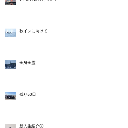
秋インに向けて
全身全霊
残り50日
新入生紹介⑦