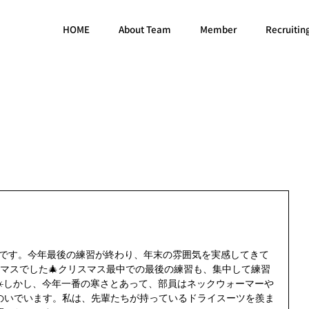
HOME
About Team
Member
Recruitin
拓人です。今年最後の練習が終わり、年末の雰囲気を実感してきて
リスマスでした🎄クリスマス最中での最後の練習も、集中して練習
☀️しかし、今年一番の寒さとあって、部員はネックウォーマーや
のいでいます。私は、先輩たちが持っているドライスーツを羨ま