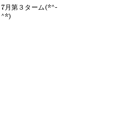
7月第３ターム(*^-
ブログ、始めまし
^*)
た。