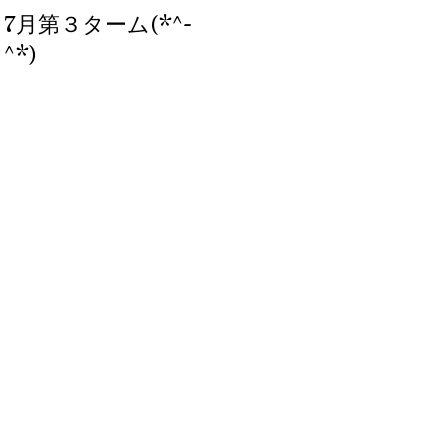
7月第３ターム(*^-
ブログ、始めまし
^*)
た。