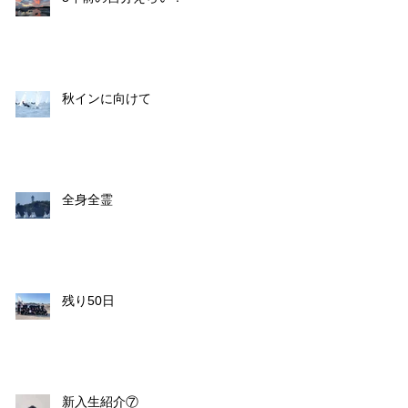
秋インに向けて
全身全霊
残り50日
新入生紹介⑦