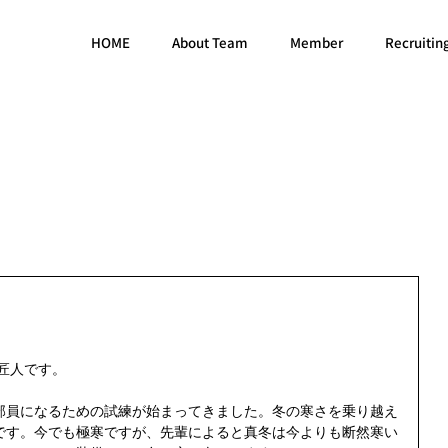
HOME
About Team
Member
Recruitin
藤匠人です。
部員になるための試練が始まってきました。冬の寒さを乗り越え
です。今でも極寒ですが、先輩によると真冬は今よりも断然寒い