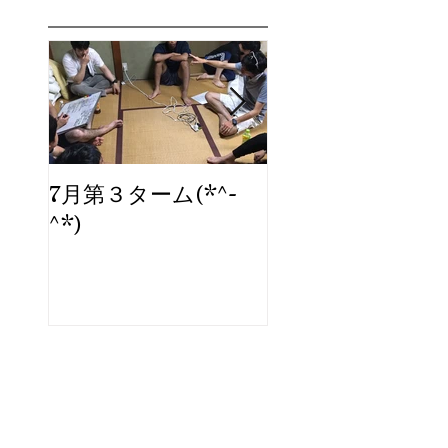
7月第３ターム(*^-
ブログ、始めま
^*)
た。