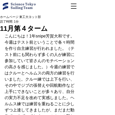
Science Tokyo
Sailing Team
ホームページ 東工大ヨット部
読了時間: 1分
11月第４ターム
こんにちは！1年snipe芳賀大和です。
今週はテスト前ということで各々時間
を作り自主練習が行われました。（テ
スト前にも関わらず多くの人が練習に
参加していて皆さんのモチベーション
の高さを感じました。）今週の練習で
はクルーとヘルムスの両方の練習を行
いました。クルー練では上下を行い、
その中でジブの張替えや回航動作など
上手にできないことが多々あり、自分
の実力不足を改めて実感しました。ヘ
ルムス練では練習を重ねるごとに少し
ずつ上達してきましたが、まだまだ動