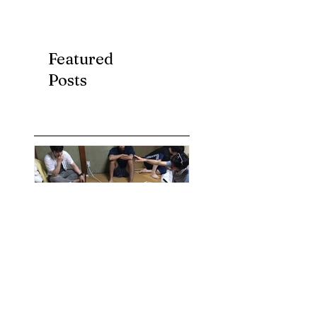
Featured
Posts
7月第３ターム(*^-
ブログ、始めま
^*)
た。