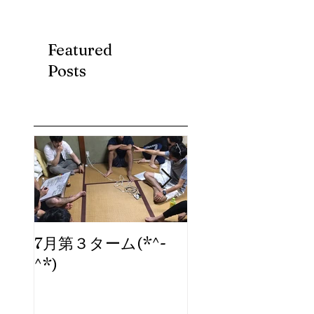
Featured
Posts
7月第３ターム(*^-
ブログ、始めま
^*)
た。