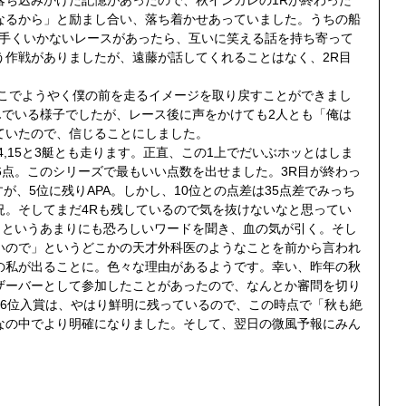
なるから」と励まし合い、落ち着かせあっていました。うちの船
し上手くいかないレースがあったら、互いに笑える話を持ち寄って
う作戦がありましたが、遠藤が話してくれることはなく、2R目
ここでようやく僕の前を走るイメージを取り戻すことができまし
んでいる様子でしたが、レース後に声をかけても2人とも「俺は
ていたので、信じることにしました。
14,15と3艇とも走ります。正直、この1上でだいぶホッとはしま
6点。このシリーズで最もいい点数を出せました。3R目が終わっ
が、5位に残りAPA。しかし、10位との点差は35点差でみっち
況。そしてまだ4Rも残しているので気を抜けないなと思ってい
」というあまりにも恐ろしいワードを聞き、血の気が引く。そし
いので」というどこかの天才外科医のようなことを前から言われ
の私が出ることに。色々な理由があるようです。幸い、昨年の秋
ザーバーとして参加したことがあったので、なんとか審問を切り
の6位入賞は、やはり鮮明に残っているので、この時点で「秋も絶
なの中でより明確になりました。そして、翌日の微風予報にみん