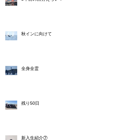
秋インに向けて
全身全霊
残り50日
新入生紹介⑦