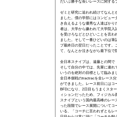
だいぶ勝手な長いレースに関する
ゼミと研究に追われ続けてなんと
ました。僕の学部にはコンピュー
き合えるような優秀な人達ばかり
者は、大学から嫌われて大学院入
を受けろなどとひどいことを言わ
ました。そして一番ひどいのは筆
プ最終日の翌日だったことです。
て、なんとか泣きながら最下位で
全日本スナイプは、遠藤との間で
そして自分の中では、先輩に連れ
いうのを絶対の目標として臨みま
全日本個戦のtractracを全レ
ができました。レース前日にはコ
BFDになり、2日目もうまくスタ
ィションだったため、フィジカル
スナイプという国内最高峰のレー
った段階でレース展開についてコ
いる、「コーチに言われずともレ
日目からは常に頭に「コーチを飼