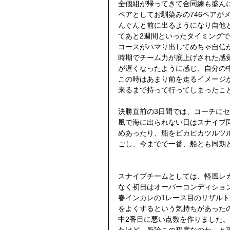
全個組が帰ってきて合同練も盛ん
ペアとしてお馴染みの746ペアが
んぐんと前に出るようになり自他
てあと2週間といったタイミングで
コースがハマり出してめちゃ自信が
時期でチーム力が底上げされた感
が遅くなったように感じ、自分の
この時はあまり前を走るイメージ
来るまで持って行ってしまったこ
決勝直前の3日間では、コーチに
風で海に出られない日はスナイプ
めあったり、船をピカピカツルツ
ごし、今までで一番、船とも同期
スナイプチームとしては、軽風レ
なく初日はオーバーコンディショ
春インカレの1レース目のリザル
をよくするという気持ちがあった
中2番目に悪い点数を作りました
たけど、所詮この程度なのか」と