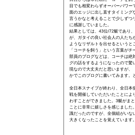
目でも相変わらずオーバーパワー
面のエッジに出し直すタイミング
言うかなと考えることで少しずつ
に感謝していました。
結果としては、43位/72艇であ
が、ガタイの良い社会人の人たちが
ようなリザルトを出せるというと
「コーチを飼う」という言葉がチ
部員のブログなどは、コーチは絶
グの話をするようになったので驚
現なので大丈夫だと思いますが、
かでこのブログに書いてみます。
全日本スナイプが終わり、全日本
戦を開催していただいたことにより
わすことができました。3艇がま
ことに非常に嬉しさを感じました
識だったのですが、全個組がいな
大きくなったことを覚えています