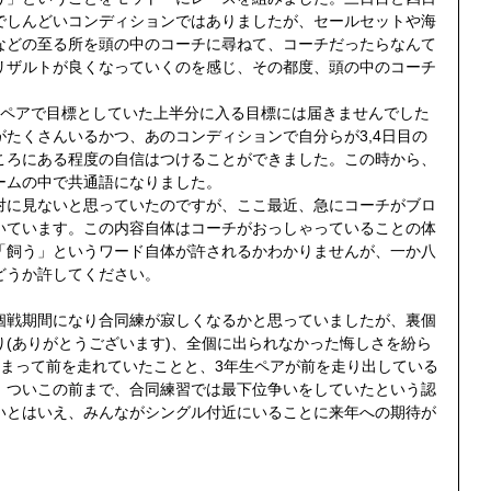
でしんどいコンディションではありましたが、セールセットや海
などの至る所を頭の中のコーチに尋ねて、コーチだったらなんて
リザルトが良くなっていくのを感じ、その都度、頭の中のコーチ
り、ペアで目標としていた上半分に入る目標には届きませんでした
たくさんいるかつ、あのコンディションで自分らが3,4日目の
ころにある程度の自信はつけることができました。この時から、
ームの中で共通語になりました。
対に見ないと思っていたのですが、ここ最近、急にコーチがブロ
いています。この内容自体はコーチがおっしゃっていることの体
「飼う」というワード自体が許されるかわかりませんが、一か八
どうか許してください。
個戦期間になり合同練が寂しくなるかと思っていましたが、裏個
(ありがとうございます)、全個に出られなかった悔しさを紛ら
とまって前を走れていたことと、3年生ペアが前を走り出している
。ついこの前まで、合同練習では最下位争いをしていたという認
いとはいえ、みんながシングル付近にいることに来年への期待が
。