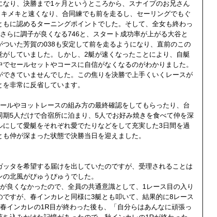
になり、決勝まで1ヶ月というところから、スナイプのお兄さん
メキメキと速くなり、合同練でも前を走るし、セーリングでもぐ
ともに認めるターニングポイントでした。そして、全女も終わっ
さらに調子が良くなる746と、スタート成功率が上がる大谷と
ついた芳賀の038も安定して前を走るようになり、直前のこの
覚がしていました。しかし、2艇が速くなったことにより、自艇
中でセールセットやコースに自信がなくなるのがわかりました。
ができていませんでした。この焦りを決勝で上手くいくレースが
とを非常に反省しています。
セールやヨットレースの組み方の最終確認をしてもらったり、台
同期5人だけで合宿所に泊まり、5人でお好み焼きを食べて仲を深
ルにして愛艇をそれぞれ愛でたりなどをして充実した3日間を過
とも仲が深まった状態で決勝当日を迎えました。
ガッタを希望する届けを出していたのですが、受理されることは
ンの北風がぴゅうぴゅうでした。
トが良くなかったので、全員の共通意識として、1レース目の入り
のですが、春インカレと同様に3艇とも叩いて、結果的に8レース
。春インカレの1R目が終わった後も、「自分らはあんなに頑張っ
落ち込みかけた記憶があったので、秋インカレの1Rが終わった