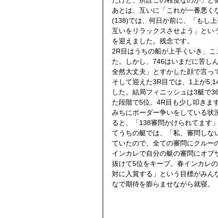
あとは、互いに「これが一番悪く
(138)では、何日か前に、「も
互いをリラックスさせよう」とい
を迎えました。残念です。
2R目はうちの船が上手くいき、
た。しかし、746はいまだに苦し
全然大丈夫」とすかした顔で言っ
そして迎えた3R目では、1上が5,
した。結局フィニッシュは3艇で3
た段階で5位。4R目も少し叩きます
みちにボーダー争いをしている状
ると、「138審問かけられてます
てうちの艇では、「私、審問しな
ていたので、全ての審問にクルー
インカレで自分の艇の審問にオブ
抜けて5位をキープ。春インカレ
対に入賞する」という目標がみん
なで期待を膨らませながら就寝。