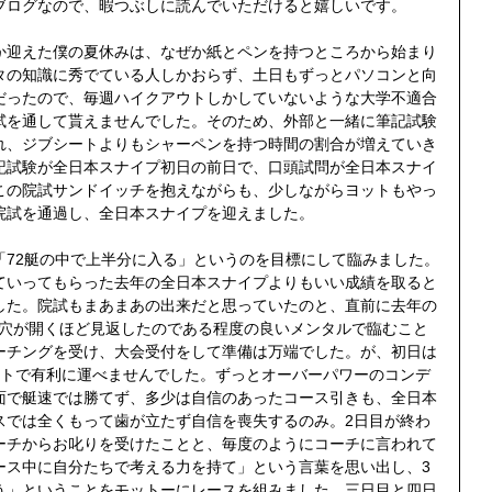
ブログなので、暇つぶしに読んでいただけると嬉しいです。
か迎えた僕の夏休みは、なぜか紙とペンを持つところから始まり
タの知識に秀でている人しかおらず、土日もずっとパソコンと向
だったので、毎週ハイクアウトしかしていないような大学不適合
試を通して貰えませんでした。そのため、外部と一緒に筆記試験
れ、ジブシートよりもシャーペンを持つ時間の割合が増えていき
記試験が全日本スナイプ初日の前日で、口頭試問が全日本スナイ
この院試サンドイッチを抱えながらも、少しながらヨットもやっ
院試を通過し、全日本スナイプを迎えました。
「72艇の中で上半分に入る」というのを目標にして臨みました。
ていってもらった去年の全日本スナイプよりもいい成績を取ると
した。院試もまあまあの出来だと思っていたのと、直前に去年の
ース分穴が開くほど見返したのである程度の良いメンタルで臨むこと
ーチングを受け、大会受付をして準備は万端でした。が、初日は
ートで有利に運べませんでした。ずっとオーバーパワーのコンデ
面で艇速では勝てず、多少は自信のあったコース引きも、全日本
スでは全くもって歯が立たず自信を喪失するのみ。2日目が終わ
ーチからお叱りを受けたことと、毎度のようにコーチに言われて
ース中に自分たちで考える力を持て」という言葉を思い出し、3
う」ということをモットーにレースを組みました。三日目と四日