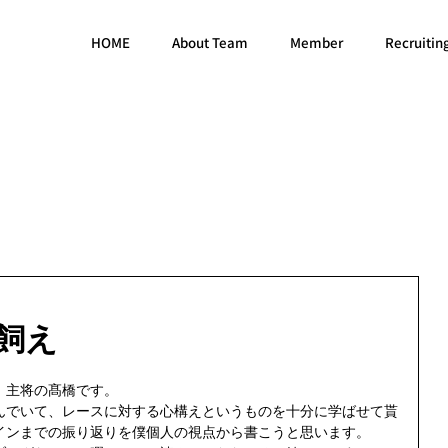
HOME
About Team
Member
Recruitin
飼え
、主将の髙橋です。
んでいて、レースに対する心構えというものを十分に学ばせて貰
インまでの振り返りを僕個人の視点から書こうと思います。