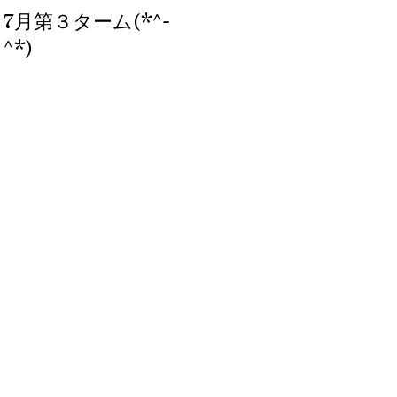
7月第３ターム(*^-
ブログ、始めまし
^*)
た。