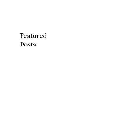
Featured
Posts
7月第３ターム(*^-
ブログ、始めま
^*)
た。