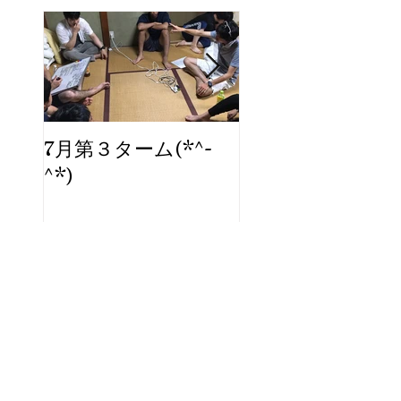
7月第３ターム(*^-
ブログ、始めま
^*)
た。
Archi
ve