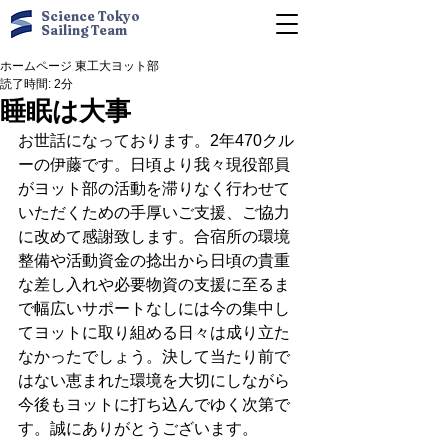
Science Tokyo
Sailing Team
ホームページ 東工大ヨット部
読了時間: 2分
睡眠は大事
お世話になっております。2年470クル
ーの伊藤です。日頃より我々現役部員
がヨット部の活動を滞りなく行わせて
いただくための手厚いご支援、ご協力
に改めて感謝致します。合宿所の環境
整備や活動資金の捻出から日頃の貴重
な差し入れや必要物資の支援に至るま
で幅広いサポートなしには今の集中し
てヨットに取り組める日々は成り立た
なかったでしょう。決して当たり前で
はない恵まれた環境を大切にしながら
今後もヨットに打ち込んでゆく次第で
す。誠にありがとうございます。