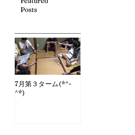
Featured
Posts
7月第３ターム(*^-
ブログ、始めま
^*)
た。