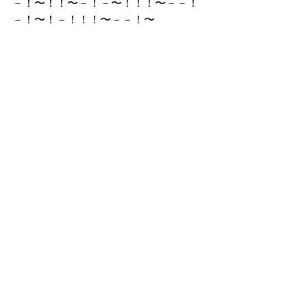
－！〜！！〜－！－〜！！！〜－－！
－！〜！－！！！〜－－！〜