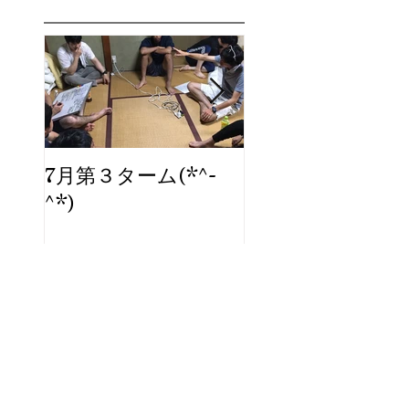
7月第３ターム(*^-
ブログ、始めま
^*)
た。
Archi
ve