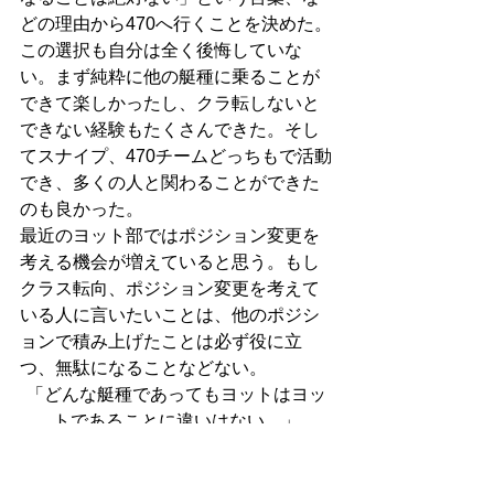
どの理由から470へ行くことを決めた。
この選択も自分は全く後悔していな
い。まず純粋に他の艇種に乗ることが
できて楽しかったし、クラ転しないと
できない経験もたくさんできた。そし
てスナイプ、470チームどっちもで活動
でき、多くの人と関わることができた
のも良かった。
最近のヨット部ではポジション変更を
考える機会が増えていると思う。もし
クラス転向、ポジション変更を考えて
いる人に言いたいことは、他のポジシ
ョンで積み上げたことは必ず役に立
つ、無駄になることなどない。
「どんな艇種であってもヨットはヨッ
トであることに違いはない。」
だからと言ってコロコロポジションを
変えろ！って言ってる訳では無いのは