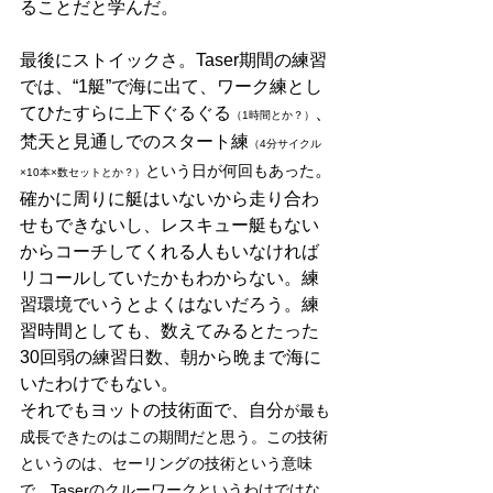
ることだと学んだ。
最後にストイックさ。Taser期間の練習
では、“1艇”で海に出て、ワーク練とし
てひたすらに上下ぐるぐる
、
（1時間とか？）
梵天と見通しでのスタート練
（4分サイクル
。
という日が何回もあった
×10本×数セットとか？）
確かに周りに艇はいないから走り合わ
せもできないし、レスキュー艇もない
からコーチしてくれる人もいなければ
リコールしていたかもわからない。練
習環境でいうとよくはないだろう。練
習時間としても、数えてみるとたった
30回弱の練習日数、朝から晩まで海に
いたわけでもない。
それでもヨットの技術面で、自分
が最も
成長できたのはこの期間だと思う。この技術
というのは、セーリングの技術という意味
で、Taserのクルーワークというわけではな