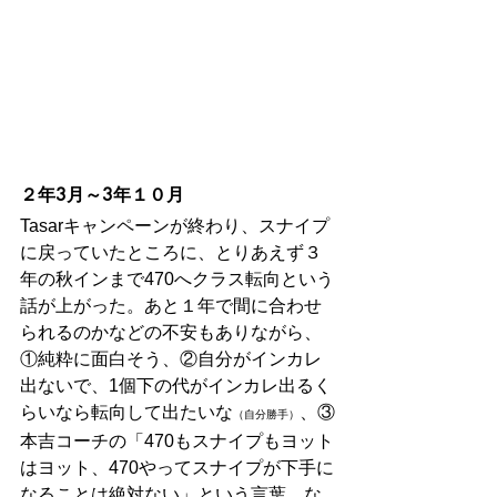
２年3月～3年１０月
Tasarキャンペーンが終わり、スナイプ
に戻っていたところに、とりあえず３
年の秋インまで470へクラス転向という
話が上がった。あと１年で間に合わせ
られるのかなどの不安もありながら、
①純粋に面白そう、②自分がインカレ
出ないで、1個下の代がインカレ出るく
らいなら転向して出たいな
、③
（自分勝手）
本吉コーチの「470もスナイプもヨット
はヨット、470やってスナイプが下手に
なることは絶対ない」という言葉、な