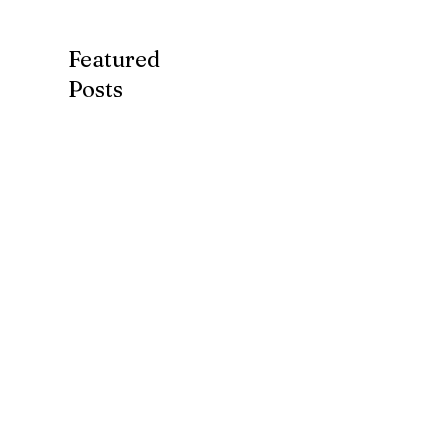
Featured
Posts
7月第３ターム(*^-
ブログ、始めま
^*)
た。