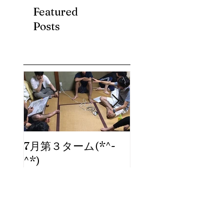
Featured
Posts
7月第３ターム(*^-
ブログ、始めま
^*)
た。