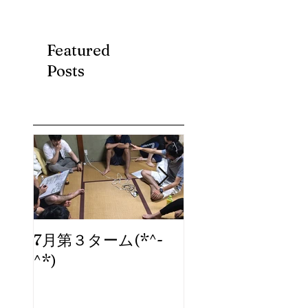
Featured
Posts
7月第３ターム(*^-
ブログ、始めま
^*)
た。