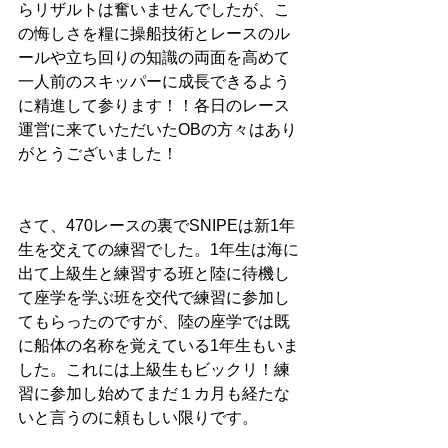
らリザルトは奮いませんでしたが、こ
の悔しさを糧に操船技術とレースのル
ールや立ち回りの知識の両面を高めて
一人前のスキッパーに成長できるよう
に精進して参ります！！各日のレース
運営に来ていただいたOBの方々はあり
がとうございました！
さて、470レースの裏でSNIPEは新1年
生を交えての練習でした。1年生は海に
出て上級生と練習する班と陸に待機し
て座学を学ぶ班を交代で練習に参加し
てもらったのですが、陸の座学では既
に船体の名称を覚えている1年生もいま
した。これには上級生もビックリ！練
習に参加し始めてまだ１カ月も経たな
いと言うのに頼もしい限りです。