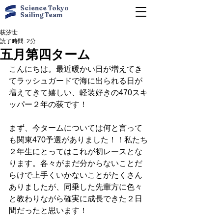
Science Tokyo
Sailing Team
荻汐世
読了時間: 2分
五月第四ターム
こんにちは。最近暖かい日が増えてき
てラッシュガードで海に出られる日が
増えてきて嬉しい、軽装好きの470スキ
ッパー２年の荻です！
まず、今タームについては何と言って
も関東470予選がありました！！私たち
２年生にとってはこれが初レースとな
ります。各々がまだ分からないことだ
らけで上手くいかないことがたくさん
ありましたが、同乗した先輩方に色々
と教わりながら確実に成長できた２日
間だったと思います！