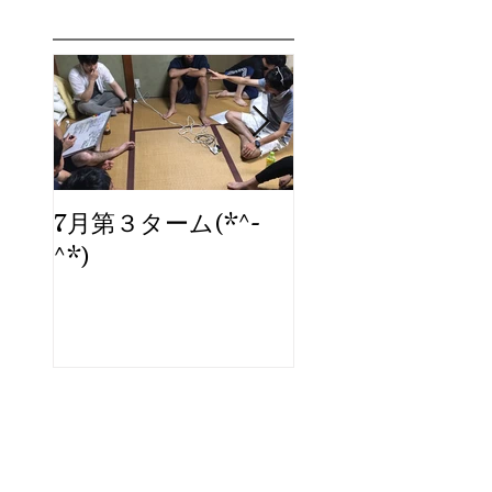
7月第３ターム(*^-
ブログ、始めま
^*)
た。
Archi
ve