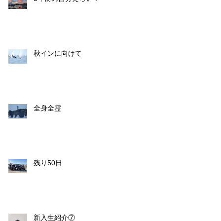
秋インに向けて
全身全霊
残り50日
新入生紹介⑦